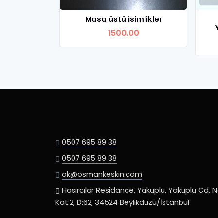
Masa üstü isimlikler
1500.00
Ürünü İncele
0507 695 89 38
0507 695 89 38
ok@osmankeskin.com
Hasırcılar Residance, Yakuplu, Yakuplu Cd. N
Kat:2, D:62, 34524 Beylikdüzü/İstanbul