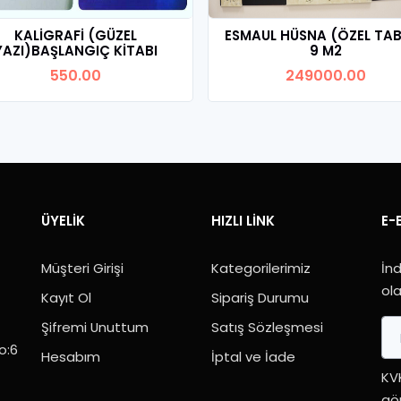
KALİGRAFİ (GÜZEL
ESMAUL HÜSNA (ÖZEL TA
YAZI)BAŞLANGIÇ KİTABI
9 M2
550.00
249000.00
Ürünü İncele
Ürünü İncele
ÜYELIK
HIZLI LINK
E-
Müşteri Girişi
Kategorilerimiz
İnd
ola
Kayıt Ol
Sipariş Durumu
Şifremi Unuttum
Satış Sözleşmesi
o:6
Hesabım
İptal ve İade
KV
gön