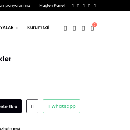
ampanyalarımız
Müşteri Paneli
YALAR
Kurumsal
kler
Whatsapp
ete Ekle
özleşmesi