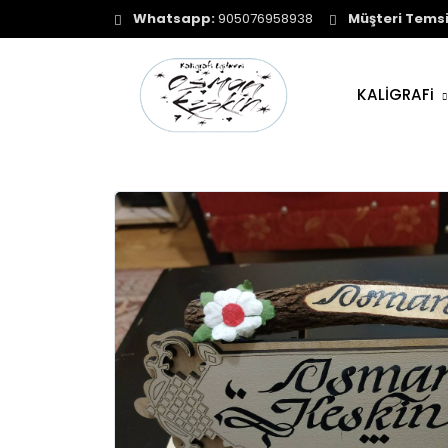
Whatsapp:
905076958938
Müşteri Temsil
KALİGRAFi