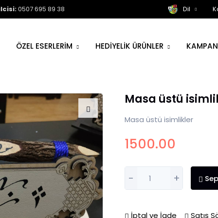
cisi:
0507 695 89 38
Dil
K
ÖZEL ESERLERİM
HEDİYELİK ÜRÜNLER
KAMPAN
Masa üstü isimli
Masa üstü isimlikler
1500.00
-
+
Sep
İptal ve İade
Satış S