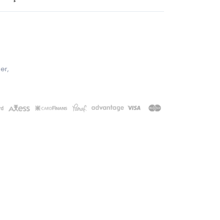
ler
,