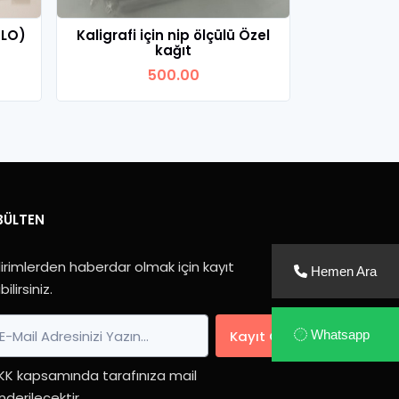
BLO)
Kaligrafi için nip ölçülü Özel
Çerçev
kağıt
500.00
Ürünü İncele
Ür
BÜLTEN
irimlerden haberdar olmak için kayıt
Hemen Ara
bilirsiniz.
Kayıt Ol
Whatsapp
KK kapsamında tarafınıza mail
derilecektir.