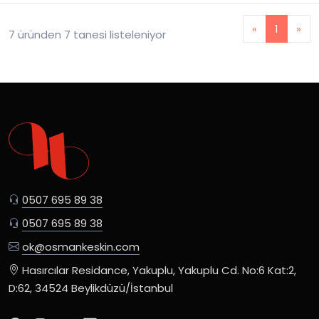
«
1
»
7 üründen 7 tanesi listeleniyor
0507 695 89 38
0507 695 89 38
ok@osmankeskin.com
Hasırcılar Residance, Yakuplu, Yakuplu Cd. No:6 Kat:2,
D:62, 34524 Beylikdüzü/İstanbul