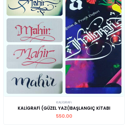
KALİGRAFi
KALİGRAFİ (GÜZEL YAZI)BAŞLANGIÇ KİTABI
550.00
Ürünü İncele