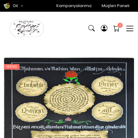
Dil
Kampanyalarımız
Müşteri Paneli
16500