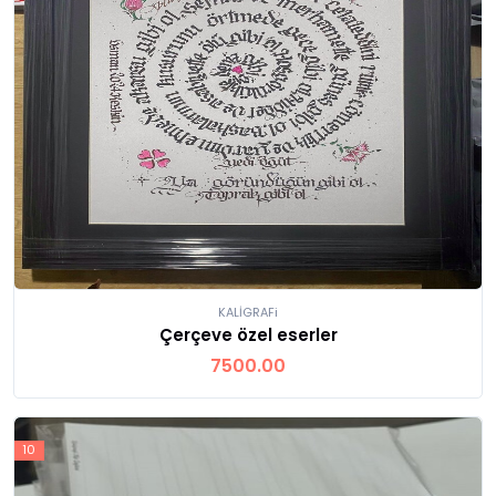
KALİGRAFi
Çerçeve özel eserler
7500.00
Ürünü İncele
10