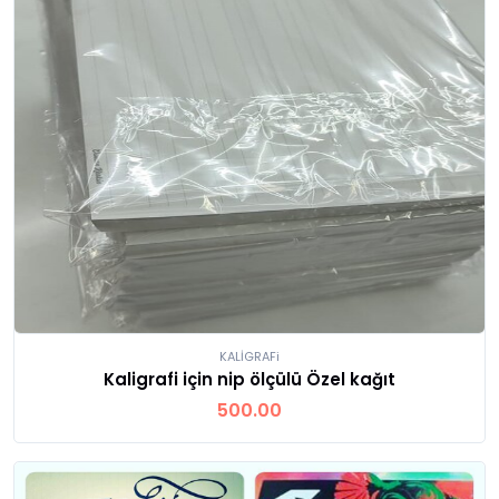
KALİGRAFi
Kaligrafi için nip ölçülü Özel kağıt
500.00
Ürünü İncele