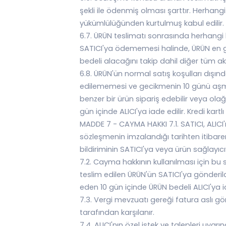
şekli ile ödenmiş olması şarttır. Herhang
yükümlülüğünden kurtulmuş kabul edilir.
6.7. ÜRÜN teslimatı sonrasında herhangi
SATICI'ya ödememesi halinde, ÜRÜN en geç
bedeli alacağını takip dahil diğer tüm ak
6.8. ÜRÜN'ün normal satış koşulları dışı
edilememesi ve gecikmenin 10 günü aşması s
benzer bir ürün sipariş edebilir veya ola
gün içinde ALICI'ya iade edilir. Kredi kartl
MADDE 7 - CAYMA HAKKI 7.1. SATICI, ALICI'
sözleşmenin imzalandığı tarihten itiba
bildiriminin SATICI'ya veya ürün sağlayıc
7.2. Cayma hakkının kullanılması için bu s
teslim edilen ÜRÜN'ün SATICI'ya gönderildi
eden 10 gün içinde ÜRÜN bedeli ALICI'ya iad
7.3. Vergi mevzuatı gereği fatura aslı g
tarafından karşılanır.
7.4. ALICI'nın özel istek ve talepleri uyarı