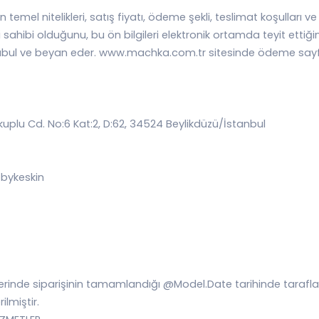
n temel nitelikleri, satış fiyatı, ödeme şekli, teslimat koşulları v
 sahibi olduğunu, bu ön bilgileri elektronik ortamda teyit ettiğ
kabul ve beyan eder. www.machka.com.tr sitesinde ödeme sayfas
kuplu Cd. No:6 Kat:2, D:62, 34524 Beylikdüzü/İstanbul
 @bykeskin
üzerinde siparişinin tamamlandığı @Model.Date tarihinde taraf
lmiştir.