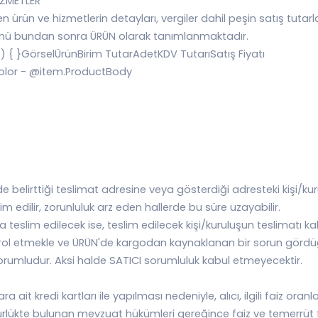
İZMETLER
len ürün ve hizmetlerin detayları, vergiler dahil peşin satış tutarl
 tümü bundan sonra ÜRÜN olarak tanımlanmaktadır.
) { }GörselÜrünBirim TutarAdetKDV TutarıSatış Fiyatı
lor - @item.ProductBody
de belirttiği teslimat adresine veya gösterdiği adresteki kişi/kur
 edilir, zorunluluk arz eden hallerde bu süre uzayabilir.
luşa teslim edilecek ise, teslim edilecek kişi/kuruluşun teslima
kontrol etmekle ve ÜRÜN'de kargodan kaynaklanan bir sorun gö
sorumludur. Aksi halde SATICI sorumluluk kabul etmeyecektir.
 ait kredi kartları ile yapılması nedeniyle, alıcı, ilgili faiz oranların
lükte bulunan mevzuat hükümleri gereğince faiz ve temerrüt faizi