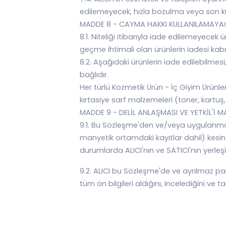
edilemeyecek, hızla bozulma veya son k
MADDE 8 - CAYMA HAKKI KULLANILAMAYA
8.1. Niteliği itibarıyla iade edilemeyecek 
geçme ihtimali olan ürünlerin iadesi kab
8.2. Aşağıdaki ürünlerin iade edilebilm
bağlıdır.
Her türlü Kozmetik Ürün - İç Giyim Ürünle
kırtasiye sarf malzemeleri (toner, kartuş, 
MADDE 9 - DELİL ANLAŞMASI VE YETKİL'İ 
9.1. Bu Sözleşme'den ve/veya uygulanmas
manyetik ortamdaki kayıtlar dahil) kesin
durumlarda ALICI'nın ve SATICI'nın yerleşi
9.2. ALICI bu Sözleşme'de ve ayrılmaz par
tüm ön bilgileri aldığını, incelediğini ve