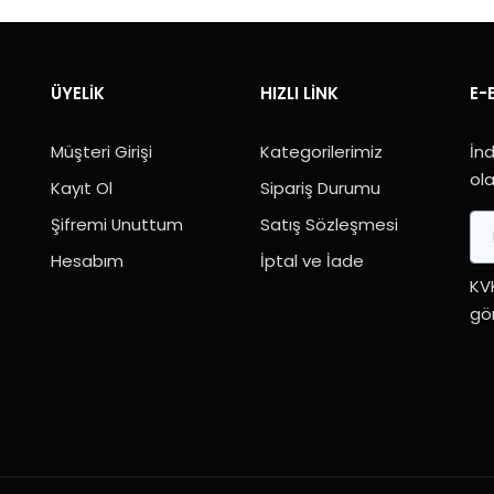
ÜYELIK
HIZLI LINK
E-
Müşteri Girişi
Kategorilerimiz
İnd
ola
Kayıt Ol
Sipariş Durumu
Şifremi Unuttum
Satış Sözleşmesi
Hesabım
İptal ve İade
KV
gön