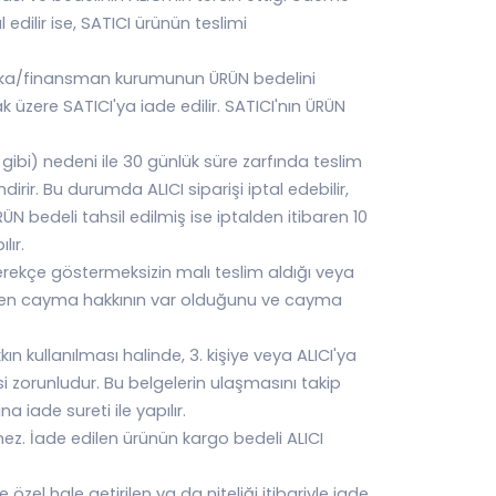
edilir ise, SATICI ürünün teslimi
 Banka/finansman kurumunun ÜRÜN bedelini
üzere SATICI'ya iade edilir. SATICI'nın ÜRÜN
ibi) nedeni ile 30 günlük süre zarfında teslim
irir. Bu durumda ALICI siparişi iptal edebilir,
N bedeli tahsil edilmiş ise iptalden itibaren 10
lır.
gerekçe göstermeksizin malı teslim aldığı veya
meden cayma hakkının var olduğunu ve cayma
ın kullanılması halinde, 3. kişiye veya ALICI'ya
si zorunludur. Bu belgelerin ulaşmasını takip
a iade sureti ile yapılır.
mez. İade edilen ürünün kargo bedeli ALICI
 özel hale getirilen ya da niteliği itibariyle iade