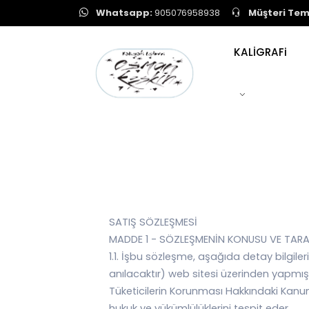
Whatsapp:
905076958938
Müşteri Tems
KALİGRAFi
SATIŞ SÖZLEŞMESİ
MADDE 1 - SÖZLEŞMENİN KONUSU VE TARA
1.1. İşbu sözleşme, aşağıda detay bilgil
anılacaktır) web sitesi üzerinden yapmış o
Tüketicilerin Korunması Hakkındaki Kanu
hukuk ve yükümlülüklerini tespit eder.