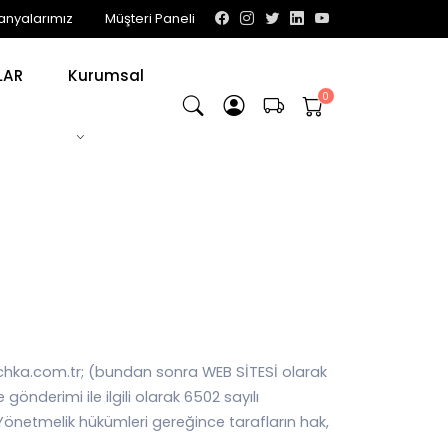
nyalarımız
Müşteri Paneli
LAR
Kurumsal
machka.com.tr; (bundan sonra WEB SİTESİ olarak
önderimi ile ilgili olarak 6502 sayılı
Yönetmelik hükümleri gereğince tarafların hak,