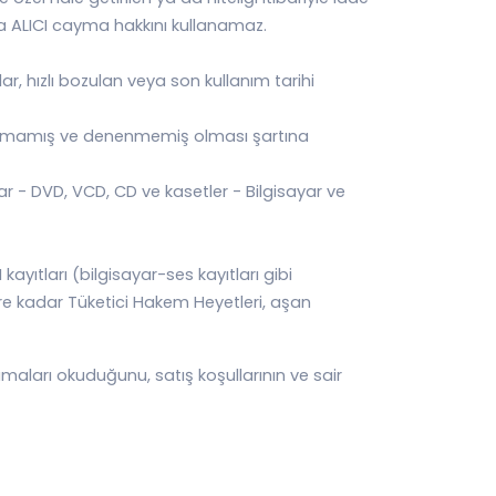
a ALICI cayma hakkını kullanamaz.
lar, hızlı bozulan veya son kullanım tarihi
anılmamış ve denenmemiş olması şartına
lar - DVD, VCD, CD ve kasetler - Bilgisayar ve
ıtları (bilgisayar-ses kayıtları gibi
ere kadar Tüketici Hakem Heyetleri, aşan
maları okuduğunu, satış koşullarının ve sair