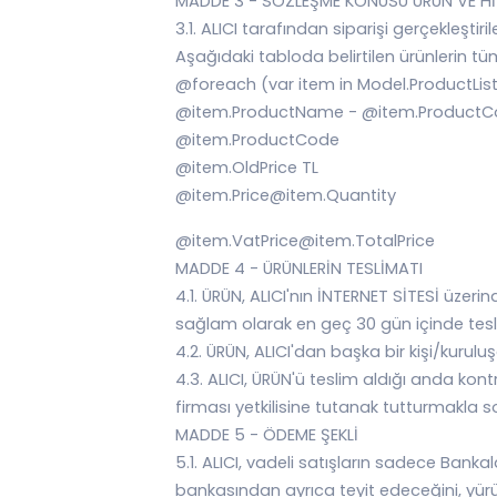
MADDE 3 - SÖZLEŞME KONUSU ÜRÜN VE H
3.1. ALICI tarafından siparişi gerçekleştiri
Aşağıdaki tabloda belirtilen ürünlerin
@foreach (var item in Model.ProductList
@item.ProductName - @item.ProductCo
@item.ProductCode
@item.OldPrice TL
@item.Price@item.Quantity
@item.VatPrice@item.TotalPrice
MADDE 4 - ÜRÜNLERİN TESLİMATI
4.1. ÜRÜN, ALICI'nın İNTERNET SİTESİ üzerin
sağlam olarak en geç 30 gün içinde teslim
4.2. ÜRÜN, ALICI'dan başka bir kişi/kuru
4.3. ALICI, ÜRÜN'ü teslim aldığı anda 
firması yetkilisine tutanak tutturmakla 
MADDE 5 - ÖDEME ŞEKLİ
5.1. ALICI, vadeli satışların sadece Bankalara
bankasından ayrıca teyit edeceğini, yürür