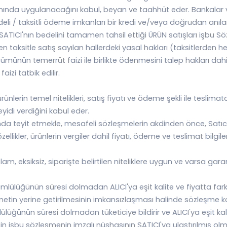
ında uygulanacağını kabul, beyan ve taahhüt eder. Bankalar ve f
deli / taksitli ödeme imkanları bir kredi ve/veya doğrudan anı
TICI'nın bedelini tamamen tahsil ettiği ÜRÜN satışları işbu Söz
nen taksitle satış sayılan hallerdeki yasal hakları (taksitlerde
münün temerrüt faizi ile birlikte ödenmesini talep hakları dahil
zi tatbik edilir.
rünlerin temel nitelikleri, satış fiyatı ve ödeme şekli ile teslimat
eyidi verdiğini kabul eder.
amda teyit etmekle, mesafeli sözleşmelerin akdinden önce, Satıc
zellikler, ürünlerin vergiler dahil fiyatı, ödeme ve teslimat bilgil
, eksiksiz, siparişte belirtilen niteliklere uygun ve varsa garanti
ülüğünün süresi dolmadan ALICI'ya eşit kalite ve fiyatta farklı 
zmetin yerine getirilmesinin imkansızlaşması halinde sözleşme 
nün süresi dolmadan tüketiciye bildirir ve ALICI'ya eşit kalite 
n işbu sözleşmenin imzalı nüshasının SATICI'ya ulaştırılmış olma