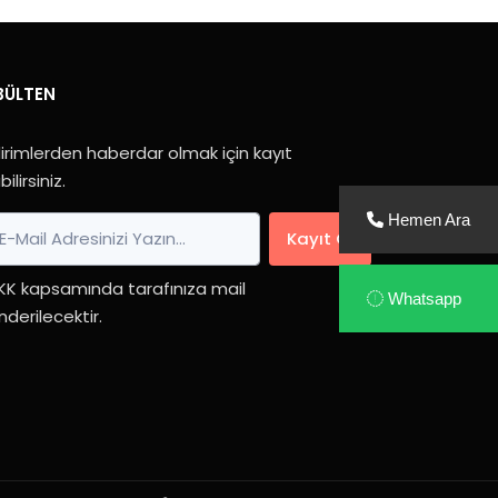
BÜLTEN
irimlerden haberdar olmak için kayıt
bilirsiniz.
Hemen Ara
Kayıt Ol
KK kapsamında tarafınıza mail
Whatsapp
derilecektir.