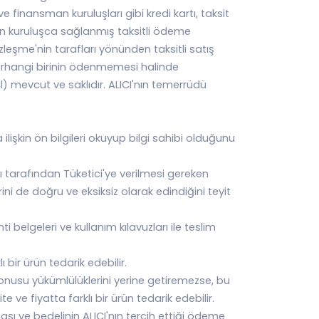
inansman kuruluşları gibi kredi kartı, taksit
lan kuruluşca sağlanmış taksitli ödeme
leşme'nin tarafları yönünden taksitli satış
n herhangi birinin ödenmemesi halinde
) mevcut ve saklıdır. ALICI'nın temerrüdü
a ilişkin ön bilgileri okuyup bilgi sahibi olduğunu
ı tarafından Tüketici'ye verilmesi gereken
erini de doğru ve eksiksiz olarak edindiğini teyit
 belgeleri ve kullanım kılavuzları ile teslim
bir ürün tedarik edebilir.
konusu yükümlülüklerini yerine getiremezse, bu
ve fiyatta farklı bir ürün tedarik edebilir.
sı ve bedelinin ALICI'nın tercih ettiği ödeme