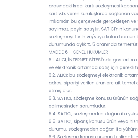
arasındaki kredi kartı sözleşmesi kapsam
kart v.b. veren kuruluşlarca sağlanan va
imkanıdır; bu çerçevede gerçekleşen ve SA
sayılmaz, peşin satıştır. SATICI'nın kanu
sözleşmeyi fesih ve/veya kalan borcun tü
durumunda aylık % 5 oranında temerrüt fai
MADDE 6 - GENEL HÜKÜMLER
6.1. ALICI, İNTERNET SİTESİ'nde gösterilen ü
ve elektronik ortamda satış için gerekli t
6.2. ALICI; bu sözleşmeyi elektronik ort
adres, siparişi verilen ürünlere ait temel ö
etmiş olur.
6.3. SATICI, sözleşme konusu ürünün sağlam
edilmesinden sorumludur.
6.4. SATICI, sözleşmeden doğan ifa yüküml
6.5. SATICI, sipariş konusu ürün veya hi
durumu, sözleşmeden doğan ifa yükümlülüğü
6.6. Sözleşme konusu ürünün teslimatı içi