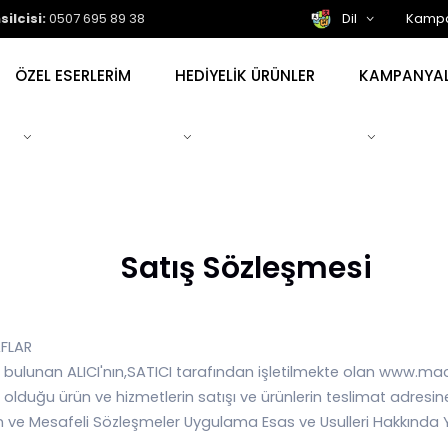
ilcisi:
0507 695 89 38
Dil
Kampa
ÖZEL ESERLERİM
HEDİYELİK ÜRÜNLER
KAMPANYA
Satış Sözleşmesi
FLAR
eri bulunan ALICI'nın,SATICI tarafından işletilmekte olan www.
lduğu ürün ve hizmetlerin satışı ve ürünlerin teslimat adresine g
n ve Mesafeli Sözleşmeler Uygulama Esas ve Usulleri Hakkında 