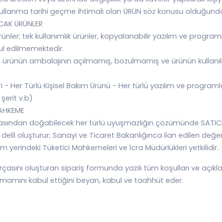
ullanma tarihi geçme ihtimali olan ÜRÜN söz konusu olduğund
CAK ÜRÜNLER
ürünler; tek kullanımlık ürünler, kopyalanabilir yazılım ve program
ul edilmemektedir.
esi, ürünün ambalajının açılmamış, bozulmamış ve ürünün kull
ri - Her Türlü Kişisel Bakım Ürünü - Her türlü yazılım ve program
şerit v.b)
MAHKEME
ından doğabilecek her türlü uyuşmazlığın çözümünde SATICI kay
 delil oluşturur; Sanayi ve Ticaret Bakanlığınca ilan edilen değ
m yerindeki Tüketici Mahkemeleri ve İcra Müdürlükleri yetkilidir.
çasını oluşturan sipariş formunda yazılı tüm koşulları ve açıkla
 tamamını kabul ettiğini beyan, kabul ve taahhüt eder.