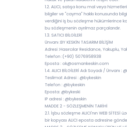
1.2. ALICI, satışa konu mal veya hizmetleri
bilgiler ve "cayma" hakkı konusunda bilgi
verdiğini iş bu sözleşme hükümlerince 
bu sözleşmenin ayrılmaz parçalarıdır.
1.3. SATICI BİLGİLERİ
Ünvanı :BY KESKİN TASARIM BİLİŞİM
Adresi :Hasırcılar Residance, Yakuplu, Ya
Telefon :(+90) 5076958938
Eposta : ok@osmankeskin.com
1.4. ALICI BİLGİLERİ Adı Soyadı / Ünvanı :
Teslimat Adresi : @bykeskin
Telefon : @bykeskin
Eposta: @bykeski
IP adresi : @bykeskin
MADDE 2 - SÖZLEŞMENİN TARİHİ
2.1. İşbu sözleşme ALICI'nın WEB SİTESİ 
bir kopyası ALICI eposta adresine gönderi