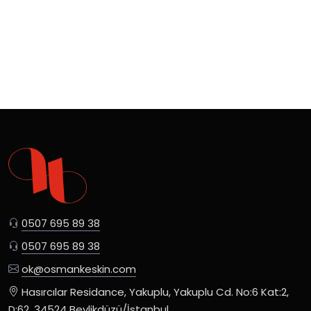
0507 695 89 38
0507 695 89 38
ok@osmankeskin.com
Hasırcılar Residance, Yakuplu, Yakuplu Cd. No:6 Kat:2,
D:62, 34524 Beylikdüzü/İstanbul