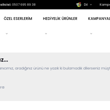
ilcisi:
0507 695 89 38
Dil
Kampa
ÖZEL ESERLERİM
HEDİYELİK ÜRÜNLER
KAMPANYA
...
lanıcımız, aradığınız ürünü ne yazık ki bulamadık dilerseniz müş
ra