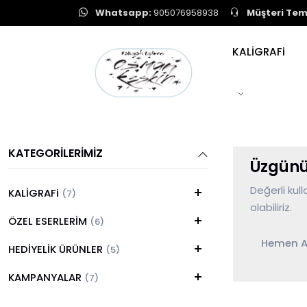
Whatsapp:
905076958938
Müşteri Tems
KALİGRAFi
KATEGORILERIMIZ
Üzgünüz
Değerli kul
KALİGRAFi
(7)
olabiliriz.
ÖZEL ESERLERİM
(6)
Hemen A
HEDİYELİK ÜRÜNLER
(5)
KAMPANYALAR
(7)